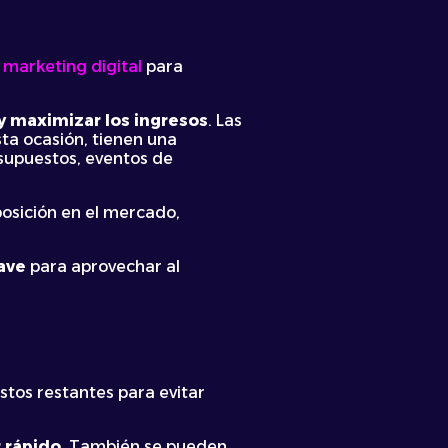
 marketing digital
para
 y maximizar los ingresos
. Las
ta ocasión, tienen una
esupuestos, eventos de
posición en el mercado,
lave
para aprovechar al
stos restantes para evitar
 rápido
. También se pueden