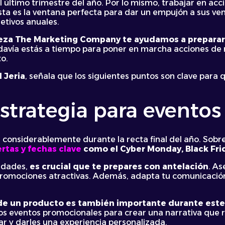
 último trimestre del año. Por lo mismo, trabajar en acc
sta es la ventana perfecta para dar un empujón a sus ven
etivos anuales.
eza The Marketing Company te ayudamos a prepara
odavía estás a tiempo para poner en marcha acciones de 
to.
l Jeria
, señala que los siguientes puntos son clave para
strategia para eventos 
considerablemente durante la recta final del año. Sobr
rtas y fechas clave
como el Cyber Monday, Black Frid
nidades,
es crucial que te prepares con antelación
. As
 promociones atractivas. Además, adapta tu comunicació
g de un producto es también importante durante est
os eventos promocionales para crear una narrativa que r
ar y darles una experiencia personalizada.