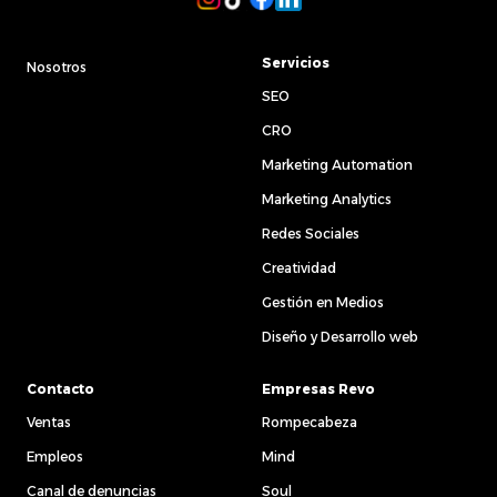
profesional con el Método AURA, cultivar un
capital social sólido y aprovechar herramientas
como la inteligencia artificial con criterio para
Servicios
Nosotros
impulsar tu carrera sin perder tu esencia.
SEO
CRO
Marketing Automation
Marketing Analytics
Redes Sociales
Creatividad
Gestión en Medios
Diseño y Desarrollo web
Contacto
Empresas Revo
Ventas
Rompecabeza
Empleos
Mind
Canal de denuncias
Soul