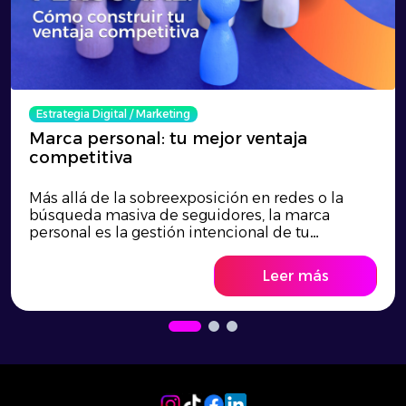
Estrategia Digital
/
Marketing
Marca personal: tu mejor ventaja
competitiva
Más allá de la sobreexposición en redes o la
búsqueda masiva de seguidores, la marca
personal es la gestión intencional de tu
reputación y la clave para transformar tu talento
en una verdadera ventaja competitiva. En un
Leer más
entorno laboral altamente saturado donde los
títulos profesionales se han estandarizado,
destacar exige entender cómo te perciben los
demás y comunicar tu valor diferencial con
autenticidad y coherencia. Inspirado en las
reflexiones del libro Marca Personal, la ventaja
de ser uno mismo de Ariel Jeria, este artículo
explora cómo estructurar tu presencia