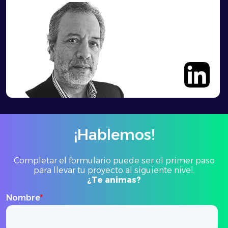
¡Hablemos!
Completar el formulario puede ser el primer paso
para llevar tu proyecto al siguiente nivel.
¿Te animas?