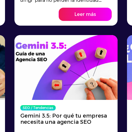
un @" para no perder la identidad
digital, la nuev...
Leer más
SEO
/
Tendencias
Gemini 3.5: Por qué tu empresa
necesita una agencia SEO