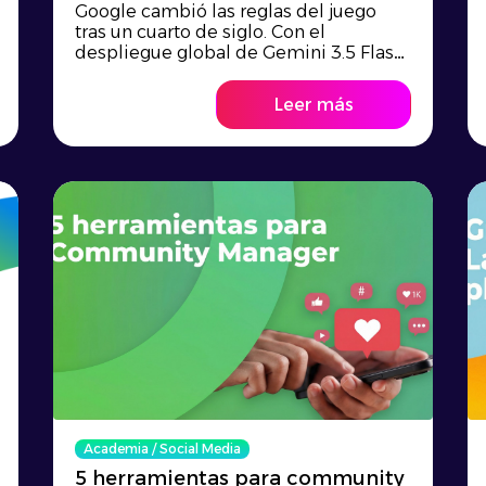
Google cambió las reglas del juego
tras un cuarto de siglo. Con el
despliegue global de Gemini 3.5 Flash,
el motor de b...
Leer más
Academia
/
Social Media
5 herramientas para community