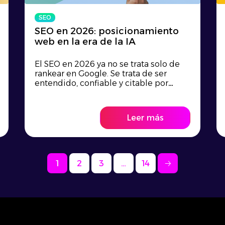
SEO
SEO en 2026: posicionamiento
web en la era de la IA
El SEO en 2026 ya no se trata solo de
rankear en Google. Se trata de ser
entendido, confiable y citable por
buscadores y...
Leer más
1
2
3
…
14
🡢