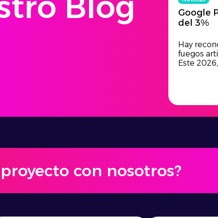
stro Blog
Google P
del 3%
Hay recon
fuegos arti
Este 2026
u proyecto con nosotros?