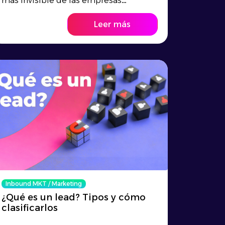
más invisible de las empresas
actuales. Subes un carrusel...
Leer más
Inbound MKT
/
Marketing
¿Qué es un lead? Tipos y cómo
clasificarlos