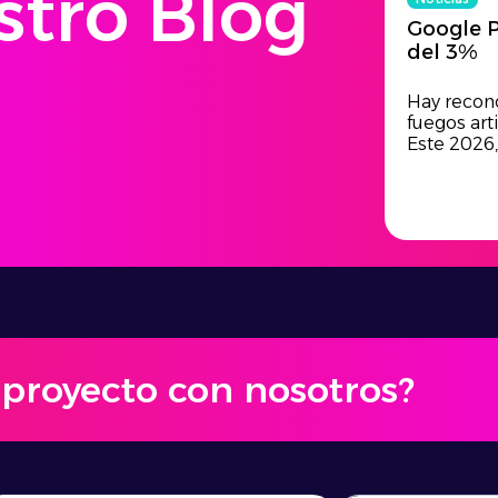
stro Blog
Google P
del 3%
Hay recon
fuegos arti
Este 2026
u proyecto con nosotros?