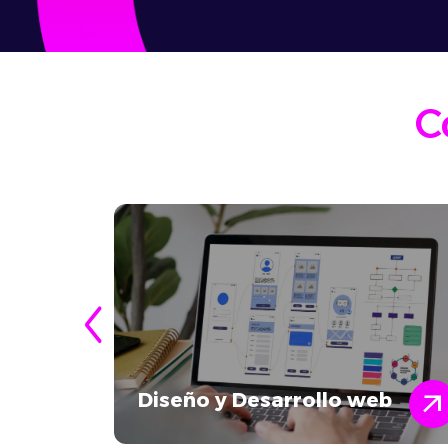
C
arrow_outwar
Diseño y Desarrollo web