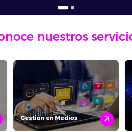
onoce nuestros servici
d
arrow_outward
Gestión en Medios