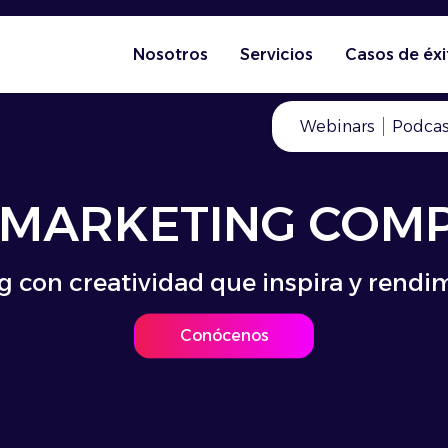
Nosotros
Servicios
Casos de éxi
Webinars
Podcas
 MARKETING COM
CUMPLIMOS 9 AÑO
 con creatividad que inspira y rend
es que confían, equipos que crean y
Conócenos