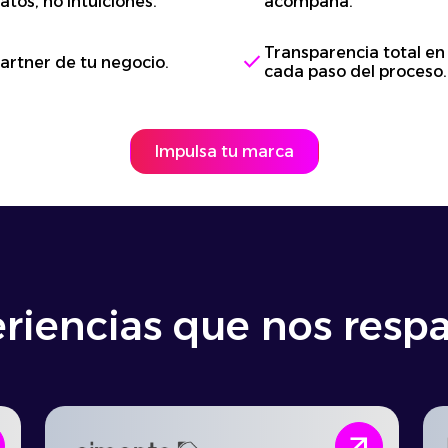
atos, no intuiciones.
acompaña.
Transparencia total en
check
artner de tu negocio.
cada paso del proceso.
Impulsa tu marca
riencias que nos resp
arrow_outward