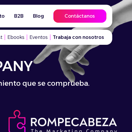
to
B2B
Blog
Contáctanos
t
Ebooks
Eventos
Trabaja con nosotros
PANY
S!
imiento que se comprueba.
 campañas que vuelan.