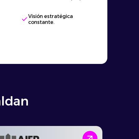
Visión estratégica
check
constante.
aldan
arrow_outward