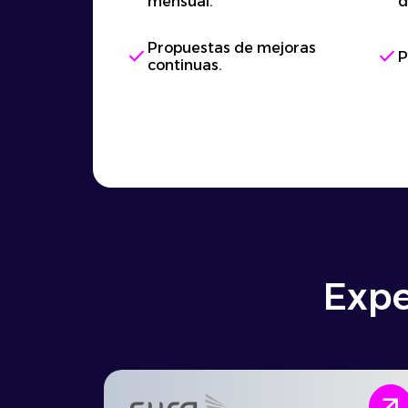
mensual.
d
Propuestas de mejoras
check
check
P
continuas.
Expe
arrow_outward