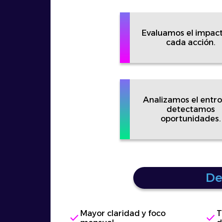
Evaluamos el impac
cada acción.
Analizamos el entro
detectamos
oportunidades.
De
Mayor claridad y foco
T
check
check