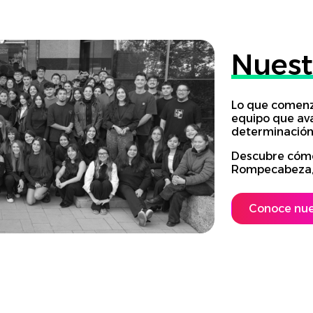
Nuest
Lo que comenz
equipo que av
determinación
Descubre cómo
Rompecabeza, 
Conoce nues