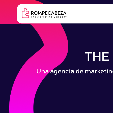
THE
Skip
to
content
MARKETING
COMPANY
|
THE
¡
Rompecabeza
Una agencia de marketing
Nueve años de client