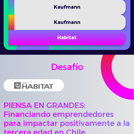
Kaufmann
Kaufmann
Habitat
Desafío
PIENSA EN GRANDES:
Financiando emprendedores
para impactar positivamente a la
tercera edad en Chile