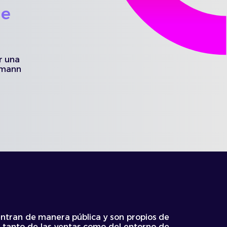
de
r una
ufmann
uentran de manera pública y son propios de
 tanto de las ventas como del entorno de