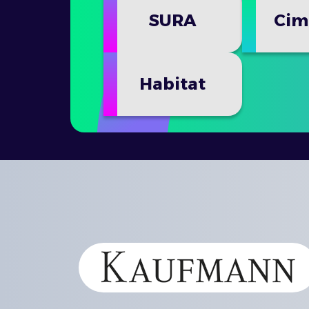
SURA
Cim
Habitat