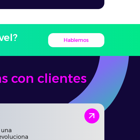
vel?
Hablemos
s con clientes
arrow_outward
: una
 evoluciona