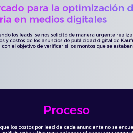
rcado para la optimización 
aria en medios digitales
endo los leads, se nos solicitó de manera urgente realiza
dos y costos de los anuncios de publicidad digital de Ka
 con el objetivo de verificar si los montos que se estaban
Proceso
ya que los costos por lead de cada anunciante no se enc
 análisis exhaustivo para entender el panorama general