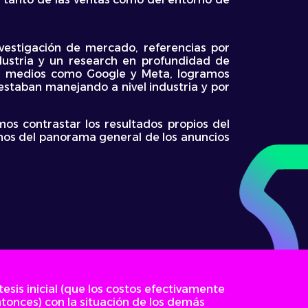
vestigación de mercado, referencias por
ndustria y un research en profundidad de
 en medios como Google y Meta, logramos
 estaban manejando a nivel industria y por
os contrastar los resultados propios del
imos del panorama general de los anuncios
sis inicial (que los costos efectivamente
tonces) con la situación de los demás