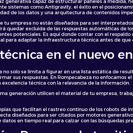
faz generativa capaz de estructurar paneles a medida, h
ante sistemas como
Antigravity
, el éxito en el posicion
lidad de los datos y una arquitectura de contenidos impe
 de tu empresa no están diseñados para ser interpretado
rá quedar excluida de las respuestas automáticas de los
clientes potenciales. Es aquí donde contar con el respald
al para adaptar la infraestructura técnica antes de que c
técnica en el nuevo e
o solo se limita a figurar en una lista estática de resul
a armar sus respuestas. En Rompecabeza no enfocamos el 
 excelencia técnica con la relevancia de la información.
tima generación utilicen el material de tu empresa, tra
pias que facilitan el rastreo continuo de los robots de i
ecta diseñados para ser citados por motores generativos
e datos en tiempo real para calzar con las búsquedas pre