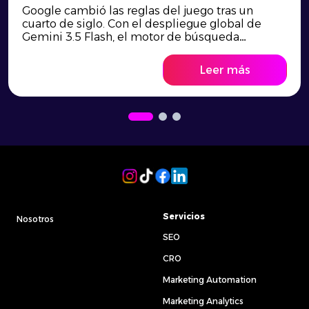
Google cambió las reglas del juego tras un
cuarto de siglo. Con el despliegue global de
Gemini 3.5 Flash, el motor de búsqueda
evoluciona hacia un sistema de agentes
autónomos e inteligencia contextual que
Leer más
destruye el SEO tradicional de palabras clave.
Descubre cómo transformar esta disrupción
tecnológica en una ventaja competitiva y por
qué tu empresa necesita una estrategia de
posicionamiento web adaptada al nuevo
entorno para no volverse invisible.
Servicios
Nosotros
SEO
CRO
Marketing Automation
Marketing Analytics