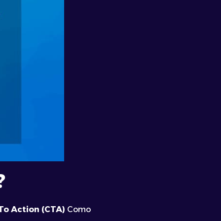
?
 To Action (CTA)
Como