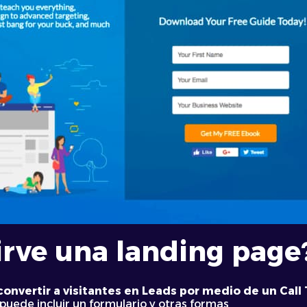
irve una landing page
convertir a visitantes en Leads por medio de un Call
uede incluir un formulario y otras formas