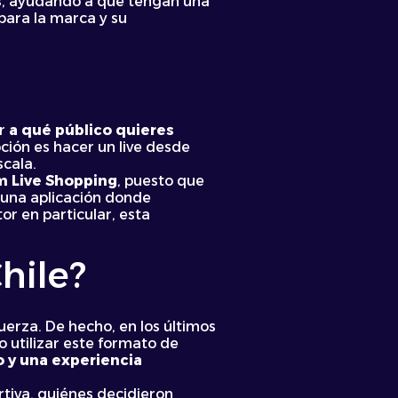
s
, ayudando a que tengan una
para la marca y su
er
a qué público quieres
ción es hacer un live desde
scala.
m Live Shopping
, puesto que
 una aplicación donde
or en particular, esta
hile?
uerza. De hecho, en los últimos
o utilizar este formato de
 y una experiencia
rtiva, quiénes decidieron