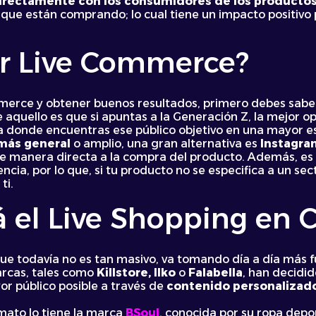
directamente con los consumidores de los producto
que están comprando; lo cual tiene un impacto positivo 
r Live Commerce?
merce y obtener buenos resultados, primero debes sab
 aquello es que si apuntas a la Generación Z, la mejor op
ma donde encuentras ese público objetivo en una mayor e
más general
o amplio, una gran alternativa es
Instagra
 de manera directa a la compra del producto. Además, es
cia, por lo que, si tu producto no se especifica a un sect
ti.
 el Live Shopping en C
que todavía no es tan masivo, va tomando día a día más f
rcas, tales como
Killstore, Ilko
o
Falabella
, han decidid
or público posible a través de
contenido personalizado
mato lo tiene la marca
BSoul
, conocida por su ropa depo