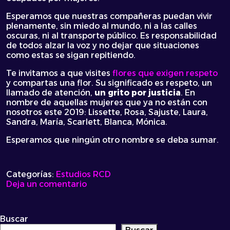
Esperamos que nuestras compañeras puedan vivir
plenamente, sin miedo al mundo, ni a las calles
oscuras, ni al transporte público. Es responsabilidad
de todos alzar la voz y no dejar que situaciones
como estas se sigan repitiendo.
Te invitamos a que visites
flores que exigen respeto
y compartas una flor. Su significado es respeto, un
llamado de atención,
un grito por justicia
. En
nombre de aquellas mujeres que ya no están con
nosotros este 2019: Lissette, Rosa, Sajuste, Laura,
Sandra, María, Scarlett, Blanca, Mónica.
Esperamos que ningún otro nombre se deba sumar.
Categorías:
Estudios RCD
on
Deja un comentario
Día
de
la
Buscar
mujer: