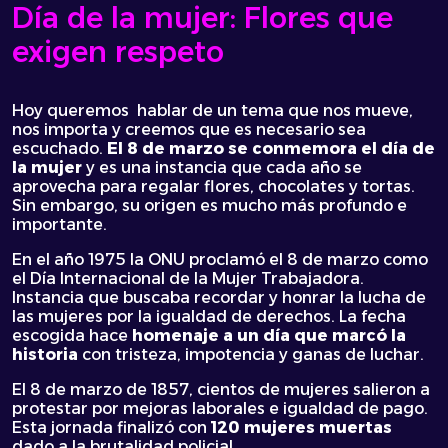
lanzamientos
Día de la mujer: Flores que
móviles
exigen respeto
y
cómo
las
marcas
Hoy queremos hablar de un tema que nos mueve,
deberán
nos importa y creemos que es necesario sea
adaptarse
escuchado.
El 8 de marzo se conmemora el día de
en
la mujer
y es una instancia que cada año se
el
aprovecha para regalar flores, chocolates y tortas.
marketing
Sin embargo, su origen es mucho más profundo e
importante.
En el año 1975 la ONU proclamó el 8 de marzo como
el Día Internacional de la Mujer Trabajadora.
Instancia que buscaba recordar y honrar la lucha de
las mujeres por la igualdad de derechos. La fecha
escogida hace
homenaje a un día que marcó la
historia
con tristeza, impotencia y ganas de luchar.
El 8 de marzo de 1857, cientos de mujeres salieron a
protestar por mejoras laborales e igualdad de pago.
Esta jornada finalizó con
120 mujeres muertas
dado a la brutalidad policial.