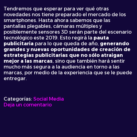
Tendremos que esperar para ver qué otras
novedades nos tiene preparado el mercado de los
smartphones. Hasta ahora sabemos que las
pantallas plegables, cámaras múltiples y
posiblemente sensores 3D serán parte del escenario
tecnológico este 2019. Esto regirá la
pauta
publicitaria
para lo que queda de año,
generando
grandes y nuevas oportunidades de creación de
estrategias publicitarias que no sólo atraigan
mejor a las marcas
, sino que también hará sentir
mucho más segura a la audiencia en torno a las
marcas, por medio de la experiencia que se le puede
entregar.
Categorías:
Social Media
on
Deja un comentario
MWC
2019:
Conoce
los
principales