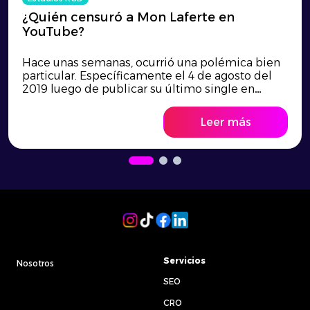
¿Quién censuró a Mon Laferte en
YouTube?
Hace unas semanas, ocurrió una polémica bien
particular. Específicamente el 4 de agosto del
2019 luego de publicar su último single en
YouTube, la artista chilena Mon Laferte acusó
censura por parte de la plataforma digital. Mon
Leer más
Laferte y las redes neuronales Al toparme con la
molestia de much@s por esto, tanto en redes
sociales […]
Servicios
Nosotros
SEO
CRO