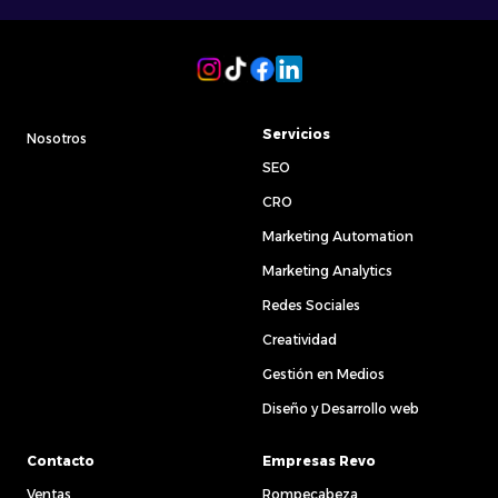
ciberseguridad advierten que también exige
mayor precaución por el riesgo de suplantación
de cuentas institucionales o de soporte. En
definitiva, el número telefónico seguirá
existiendo como base de la cuenta, pero los
usuarios ganan una capa adicional de control
para gestionar quién puede contactarles de
Servicios
Nosotros
forma segura.
SEO
CRO
Marketing Automation
Marketing Analytics
Redes Sociales
Creatividad
Gestión en Medios
Diseño y Desarrollo web
Contacto
Empresas Revo
Ventas
Rompecabeza