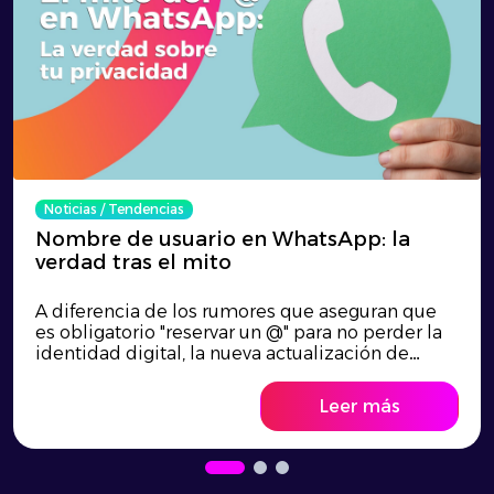
Noticias
/
Tendencias
Nombre de usuario en WhatsApp: la
verdad tras el mito
A diferencia de los rumores que aseguran que
es obligatorio "reservar un @" para no perder la
identidad digital, la nueva actualización de
WhatsApp busca reforzar la privacidad al
permitir iniciar conversaciones sin revelar el
Leer más
número de teléfono a desconocidos. Esta
función introduce identificadores únicos junto a
un código opcional de 4 dígitos (Username Key)
para filtrar el spam; sin embargo, agencias de