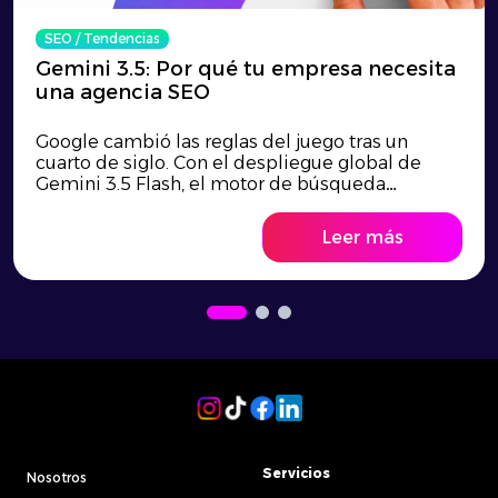
SEO
/
Tendencias
Gemini 3.5: Por qué tu empresa necesita
una agencia SEO
Google cambió las reglas del juego tras un
cuarto de siglo. Con el despliegue global de
Gemini 3.5 Flash, el motor de búsqueda
evoluciona hacia un sistema de agentes
autónomos e inteligencia contextual que
Leer más
destruye el SEO tradicional de palabras clave.
Descubre cómo transformar esta disrupción
tecnológica en una ventaja competitiva y por
qué tu empresa necesita una estrategia de
posicionamiento web adaptada al nuevo
entorno para no volverse invisible.
Servicios
Nosotros