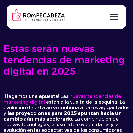
Skip
to
content
Estas serán nuevas
tendencias de marketing
digital en 2025
¡Hagamos una apuesta! Las
nuevas tendencias de
marketing digital
están a la vuelta de la esquina. La
evolución de esta área continúa a pasos agigantados
y
las proyecciones para 2025 apuntan hacia un
cambio aún más acelerado
. La combinación de
nuevas tecnologías, el uso intensivo de datos y la
evolución en las expectativas de los consumidores