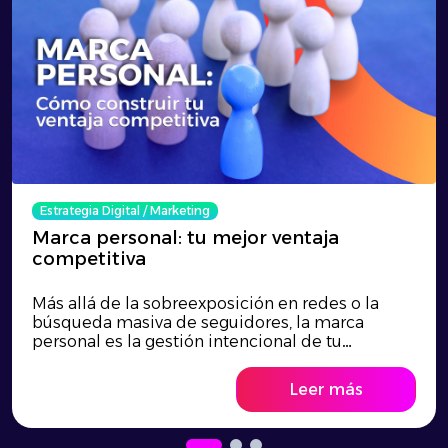
Estrategia Digital
/
Marketing
Marca personal: tu mejor ventaja
competitiva
Más allá de la sobreexposición en redes o la
búsqueda masiva de seguidores, la marca
personal es la gestión intencional de tu
reputación y la clave para transformar tu talento
en una verdadera ventaja competitiva. En un
Leer más
entorno laboral altamente saturado donde los
títulos profesionales se han estandarizado,
destacar exige entender cómo te perciben los