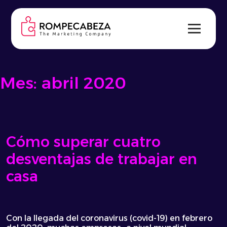
Skip
to
content
Mes:
abril 2020
Cómo superar cuatro
desventajas de trabajar en
casa
Con la llegada del coronavirus (covid-19) en febrero