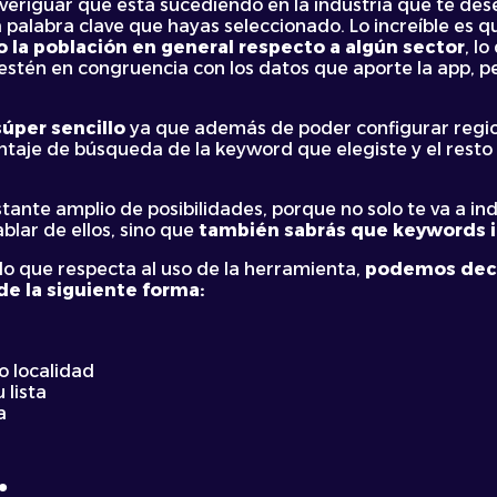
veriguar qué está sucediendo en la industria que te des
palabra clave que hayas seleccionado. Lo increíble es q
o la población en general respecto a algún sector
, l
estén en congruencia con los datos que aporte la app, 
súper sencillo
ya que además de poder configurar regio
ntaje de búsqueda de la keyword que elegiste y el resto
tante amplio de posibilidades, porque no solo te va a i
blar de ellos, sino que
también sabrás que keywords in
o que respecta al uso de la herramienta,
podemos deci
de la siguiente forma:
o localidad
 lista
a
: