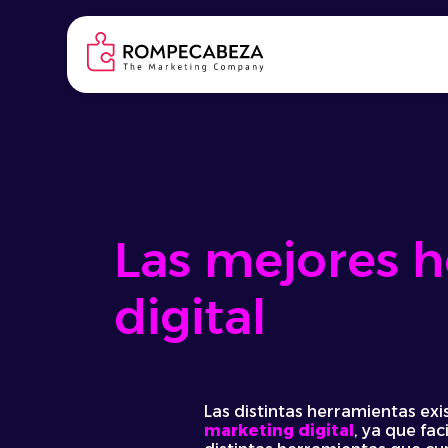
Skip
to
content
Las mejores 
digital
Las distintas herramientas ex
marketing digital
, ya que fa