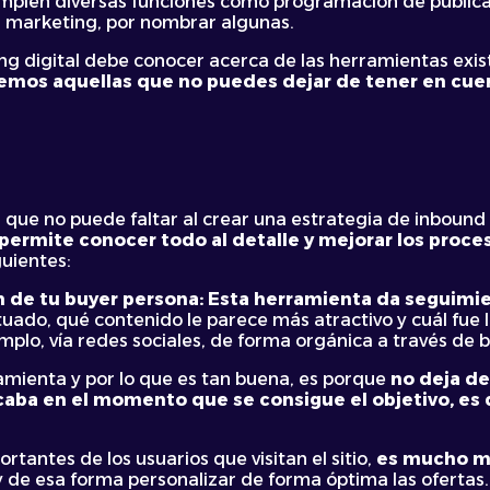
mplen diversas funciones como programación de publicac
 marketing, por nombrar algunas.
ng digital debe conocer acerca de las herramientas exis
mos aquellas que no puedes dejar de tener en cuent
ue no puede faltar al crear una estrategia de inbound 
permite conocer todo al detalle y mejorar los proce
guientes:
n de tu buyer persona: Esta herramienta da seguimie
tuado, qué contenido le parece más atractivo y cuál fue l
emplo, vía redes sociales, de forma orgánica a través de 
amienta y por lo que es tan buena, es porque
no deja d
ba en el momento que se consigue el objetivo, es dec
ortantes de los usuarios que visitan el sitio,
es mucho má
 de esa forma personalizar de forma óptima las ofertas.