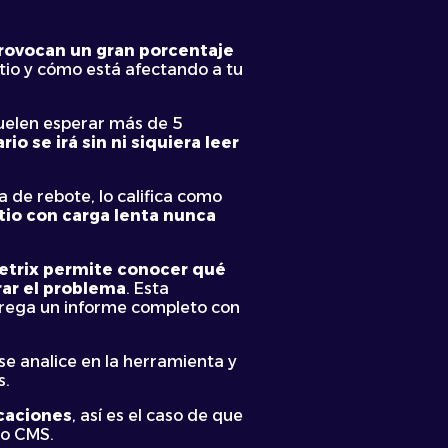
provocan un gran porcentaje
itio y cómo está afectando a tu
uelen esperar más de 5
rio se irá sin ni siquiera leer
 de rebote, lo califica como
tio con carga lenta nunca
trix permite conocer qué
rar el problema
. Esta
ntrega un informe completo con
se analice en la herramienta y
s.
icaciones
, así es el caso de que
do CMS.