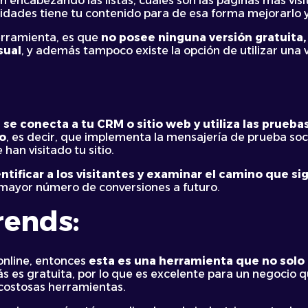
 encabezando las listas, cuáles son las páginas más visit
idades tiene tu contenido para de esa forma mejorarlo y
erramienta, es que
no posee ninguna versión gratuita, 
sual
, y además tampoco existe la opción de utilizar una 
se conecta a tu CRM o sitio web y utiliza las pruebas
io
, es decir, que implementa la mensajería de prueba soc
han visitado tu sitio.
tificar a los visitantes y examinar el camino que si
 mayor número de conversiones a futuro.
rends:
online, entonces
esta es una herramienta que no solo 
ás es gratuita, por lo que es excelente para un negocio
costosas herramientas.