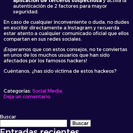
aplicación de terceros sospechosa
y activa la
autenticación de 2 factores para mayor
seguridad.
En caso de cualquier inconveniente o duda, no dudes
en escribir directamente a Instagram y recuerda
estar atento a cualquier comunicado oficial que ellos
compartan en sus redes sociales.
¡Esperamos que con estos consejos, no te conviertas
en unos de los muchos usuarios que han sido
afectados por los famosos hackers!
Cuéntanos, ¿has sido víctima de estos hackeos?
Categorías:
Social Media
on
Deja un comentario
¿Hackeos
en
Instagram?
Buscar
Te
Buscar
contamos
Entradas recientes
de