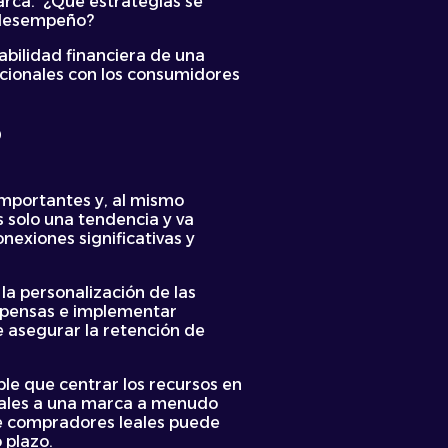
arca. ¿Qué estrategias se
y desempeño?
tabilidad financiera de una
cionales con los consumidores
?
importantes y, al mismo
s solo una tendencia y va
nexiones significativas y
 la personalización de las
mpensas e implementar
e asegurar la retención de
ble que centrar los recursos en
 leales a una marca a menudo
e compradores leales puede
o plazo.