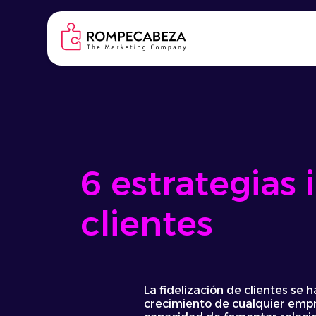
Skip
to
content
6 estrategias i
clientes
La fidelización de clientes se 
crecimiento de cualquier empre