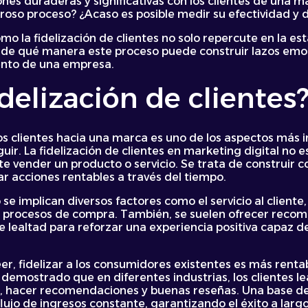
nes duraderas y significativas con los clientes de una m
roso proceso? ¿Acaso es posible medir su efectividad 
mo la fidelización de clientes no solo repercute en la es
de qué manera este proceso puede construir lazos emo
iento de una empresa.
idelización de clientes
os clientes hacia una marca es uno de los aspectos más 
uir. La fidelización de clientes en marketing digital no e
vender un producto o servicio. Se trata de construir co
 acciones rentables a través del tiempo.
e implican diversos factores como el servicio al cliente,
os procesos de compra. También, se suelen ofrecer reco
 lealtad para reforzar una experiencia positiva capaz d
er, fidelizar a los consumidores existentes es más renta
a demostrado que en diferentes industrias, los clientes
s, hacer recomendaciones y buenas reseñas. Una base d
flujo de ingresos constante, garantizando el éxito a larg