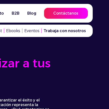
to
B2B
Blog
Contáctanos
t
Ebooks
Eventos
Trabaja con nosotros
izar a tus
antizar el éxito y el
zación representa la