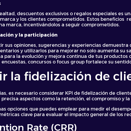
s
altad, descuentos exclusivos o regalos especiales es un
a marca y los clientes comprometidos. Estos beneficios r
 una marca, incentivándolos a seguir comprometidos.
ción y la participación
rtir sus opiniones, sugerencias y experiencias demuestra 
ntarios y utilizarlos para mejorar no solo aumenta su s
a para la evolución y mejora continua de tus productos o
en encuestas, concursos o focus group fortalece su sentid
la fidelización de cli
ias, es necesario considerar KPI de fidelización de clien
 precisa aspectos como la retención, el compromiso y la
mas opciones que puedes emplear para medir el desempe
métricas clave para evaluar el impacto general de los r
ntion Rate (CRR)