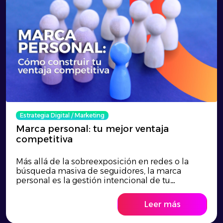
Estrategia Digital
/
Marketing
Marca personal: tu mejor ventaja
competitiva
Más allá de la sobreexposición en redes o la
búsqueda masiva de seguidores, la marca
personal es la gestión intencional de tu
reputación y la clave para transformar tu talento
en una verdadera ventaja competitiva. En un
Leer más
entorno laboral altamente saturado donde los
títulos profesionales se han estandarizado,