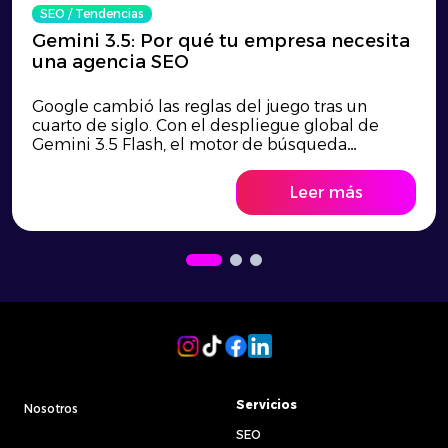
SEO
/
Tendencias
Gemini 3.5: Por qué tu empresa necesita
una agencia SEO
Google cambió las reglas del juego tras un
cuarto de siglo. Con el despliegue global de
Gemini 3.5 Flash, el motor de búsqueda
evoluciona hacia un sistema de agentes
autónomos e inteligencia contextual que
Leer más
destruye el SEO tradicional de palabras clave.
Descubre cómo transformar esta disrupción
tecnológica en una ventaja competitiva y por
qué tu empresa necesita una estrategia de
posicionamiento web adaptada al nuevo
entorno para no volverse invisible.
Servicios
Nosotros
SEO