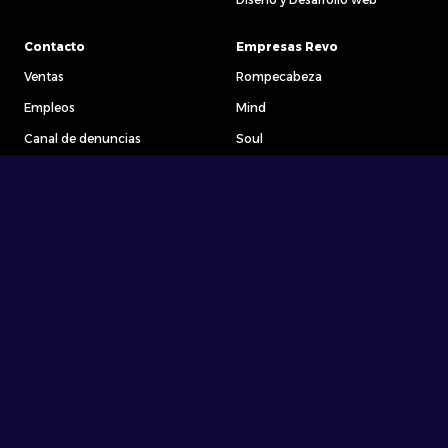
Contacto
Empresas Revo
Ventas
Rompecabeza
Empleos
Mind
Canal de denuncias
Soul
The Label
Deepcode
Hera
+ 56 (2) 3245 1432
Coronel Pereira 72, of 601
Las Condes, Región Metropolitana