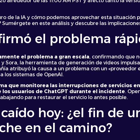
ó alrededor de las 11:00 AM PST y afectó tanto la versi
turo de la IA y cómo podemos aprovechar esta situación 
o? Sumérgete en este análisis y descubre las implicacione
firmó el problema rá
amente el problema a gran escala
, confirmando que n
I y Sora, la herramienta de generación de videos impuls
pañía atribuyó la causa a un problema con un «proveedor e
 a los sistemas de OpenAI.
a que monitorea las interrupciones de servicios en
de los usuarios de ChatGPT durante el incidente
. Ope
abajando para restaurar el servicio lo antes posible.
aído hoy: ¿el fin de u
che en el camino?