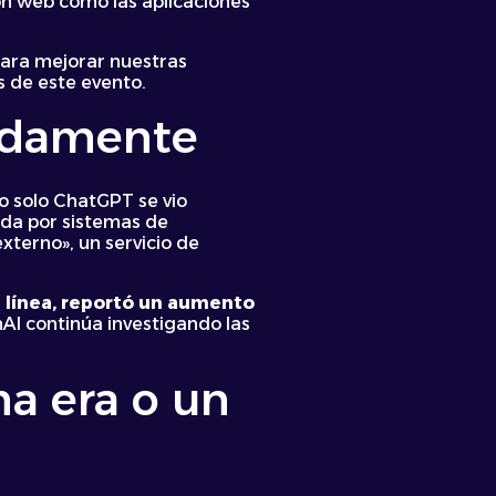
ón web como las aplicaciones
para mejorar nuestras
s de este evento.
pidamente
o solo ChatGPT se vio
ada por sistemas de
xterno», un servicio de
 línea, reportó un aumento
nAI continúa investigando las
na era o un