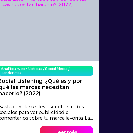
Analítica web
/
Noticias
/
Social Media
/
Tendencias
Social Listening: ¿Qué es y por
qué las marcas necesitan
hacerlo? (2022)
Basta con dar un leve scroll en redes
sociales para ver publicidad o
comentarios sobre tu marca favorita. La
masificación de internet ha cambiado
por completo el modelo de negocio y la
Leer más