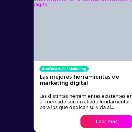
Analítica web
/
Marketing
Las mejores herramientas de
marketing digital
Las distintas herramientas existentes e
el mercado son un aliado fundamental
para los que dedican su vida al
marketing digital, ya que facilitan el
armado de estrategias, la
Leer más
implementación y hasta la medición.
Existen distintas herramientas que