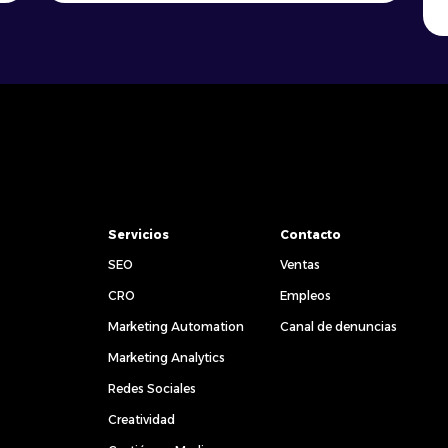
mejores herramientas para el
marketing digital. Pero Google no se
quedó simplemente allí, […]
Servicios
Contacto
SEO
Ventas
CRO
Empleos
Marketing Automation
Canal de denuncias
Marketing Analytics
Redes Sociales
Creatividad