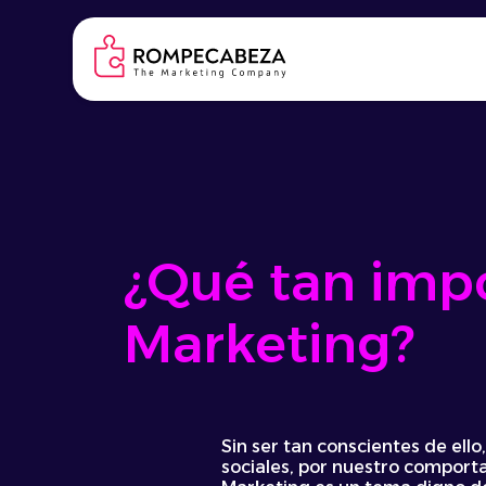
Skip
to
content
¿Qué tan impo
Marketing?
Sin ser tan conscientes de ell
sociales, por nuestro comporta