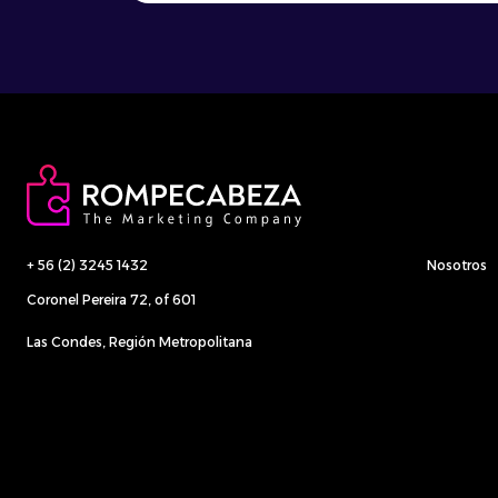
cumplen diversas funciones como
programación de publicaciones,
recolección de datos, gestión de
campañas de email marketing, por
nombrar […]
+ 56 (2) 3245 1432
Nosotros
Coronel Pereira 72, of 601
Las Condes, Región Metropolitana