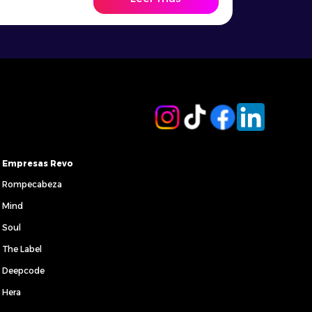
relación entre marca y cliente. Hoy en
día, el 62,5% de la población mundial
está en línea por lo que es fundamental
que […]
Empresas Revo
Rompecabeza
Mind
Soul
The Label
Deepcode
Hera