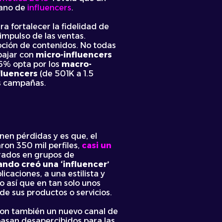
mano de
influencers
.
ra fortalecer la fidelidad de
 impulso de las ventas.
oción de contenidos. No todas
abajar con
micro-influencers
,6% opta por los
macro-
luencers
(de 501K a 1.5
us campañas.
en pérdidas y es que, el
ron 350 mil perfiles,
casi un
grados en grupos de
ando creó una ‘influencer’
icaciones, a una estilista y
o así que en tan solo unos
e sus productos o servicios.
son también un nuevo canal de
pasan desapercibidos para las