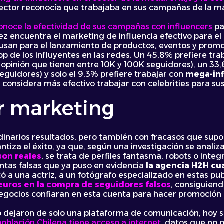
sector reconocía que trabajaba en sus campañas de la 
noce la efectividad de sus campañas con influencers
pa
iez encuentra el marketing de influencia efectivo para el
e usan para el lanzamiento de productos, eventos y prom
op de los influyentes en las redes. Un 45,8% prefiere tr
 opinión que tienen entre 10K y 100K seguidores), un 33
guidores) y solo el 9,3% prefiere trabajar con
mega-inf
3% considera más efectivo trabajar con celebrities para s
er marketing
inarios resultados, pero también con fracasos que supon
iza el éxito, ya que, según una investigación se analiza
son reales
, se trata de perfiles fantasma, robots o inte
ntas falsas que ya puso en evidencia
la agencia H2H cu
ó a una actriz, a un fotógrafo especializado en estas publ
euros en la compra de seguidores falsos
, consiguiend
gocios confiaran en esta cuenta para hacer promoción d
o dejaron de solo una plataforma de comunicación, hoy 
población Chilena tiene acceso a internet
, datos que no 