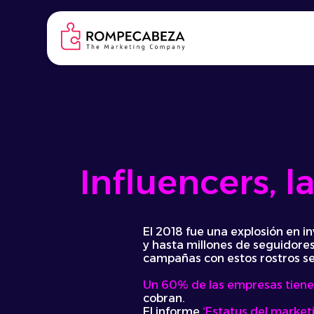
Skip
to
content
Influencers, l
El 2018 fue una explosión en i
y hasta millones de seguidores
campañas con estos rostros se
Un 60% de las empresas tiene
cobran.
El informe
‘Estatus del marketi