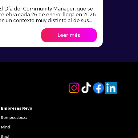
El Día del Community Manager, que se
celebra cada 26 de enero, llega en 2026
en un contexto muy distinto al de sus
orígenes. Hoy se publica más contenido
que nunca, las plataformas están
Leer más
saturadas y las interacciones no
siempre crecen al mismo ritmo. En ese
escenario, el rol del Community
Manager no solo sigue vigente: se […]
Empresas Revo
Rompecabeza
Mind
Soul