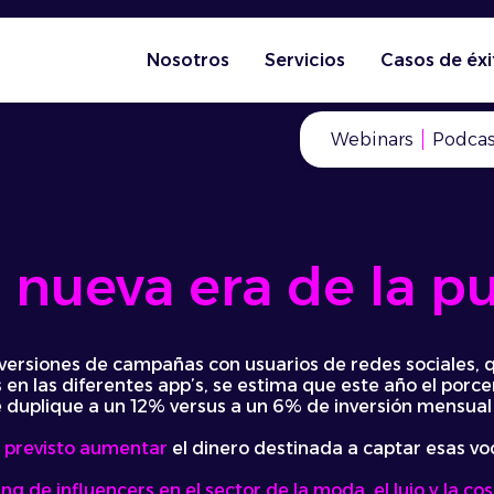
Nosotros
Servicios
Casos de éxi
Webinars
Podcas
a nueva era de la p
nversiones de campañas con usuarios de redes sociales, 
 en las diferentes app’s, se estima que este año el porce
 duplique a un 12% versus a un 6% de inversión mensual
 previsto aumentar
el dinero destinada a captar esas v
ng de influencers en el sector de la moda, el lujo y la c