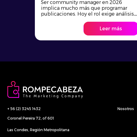
Ser community manager en 2026
implica mucho más que programar
publicaciones. Hoy el rol exige análisis
de datos, creatividad estratégica,
dominio de IA y capacidad de reacción
Leer más
en tiempo real. La gestión de
comunidades digitales se ha vuelto
más compleja, competitiva y orientada
a resultados. Sin una organización clara,
el volumen de tareas puede volverse
inmanejable. Por […]
+ 56 (2) 3245 1432
Nosotros
Coronel Pereira 72, of 601
Las Condes, Región Metropolitana