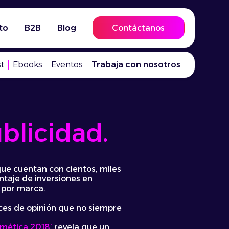
to
B2B
Blog
Contáctanos
t
Ebooks
Eventos
Trabaja con nosotros
ublicidad.
que cuentan con cientos, miles
ntaje de inversiones en
 por marca.
oces de opinión que no siempre
osmética 2018’
revela que un