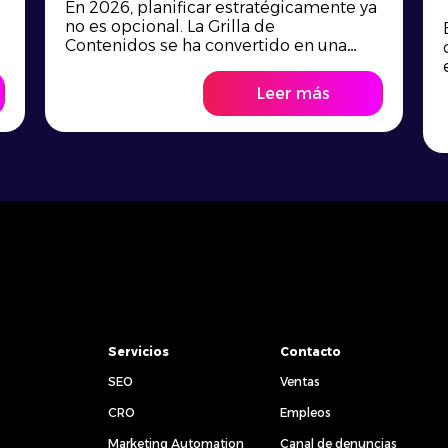
En 2026, planificar estratégicamente ya
no es opcional. La Grilla de
Contenidos se ha convertido en una
herramienta esencial para marcas que
buscan consistencia, relevancia y
Leer más
resultados medibles en entornos
digitales cada vez más competitivos.
¿Qué es una grilla de contenidos? Crear
una grilla de contenidos es uno de los
primeros pasos para obtener una
planificación estratégica […]
Servicios
Contacto
SEO
Ventas
CRO
Empleos
Marketing Automation
Canal de denuncias