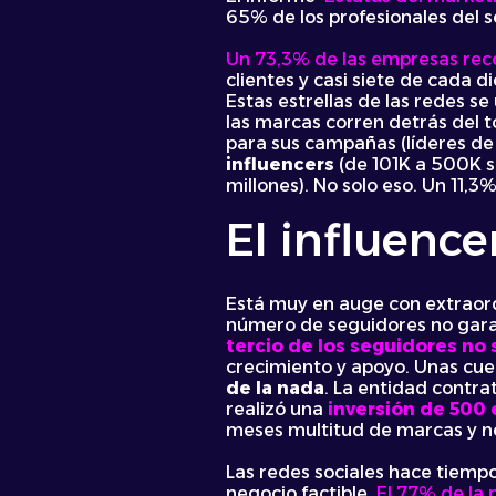
65% de los profesionales del 
Un 73,3% de las empresas reco
clientes y casi siete de cada d
Estas estrellas de las redes s
las marcas corren detrás del t
para sus campañas (líderes de
influencers
(de 101K a 500K se
millones). No solo eso. Un 11,
El influenc
Está muy en auge con extraord
número de seguidores no garant
tercio de los seguidores no 
crecimiento y apoyo. Unas cue
de la nada
. La entidad contrat
realizó una
inversión de 500 
meses multitud de marcas y ne
Las redes sociales hace tiemp
negocio factible.
El 77% de la 